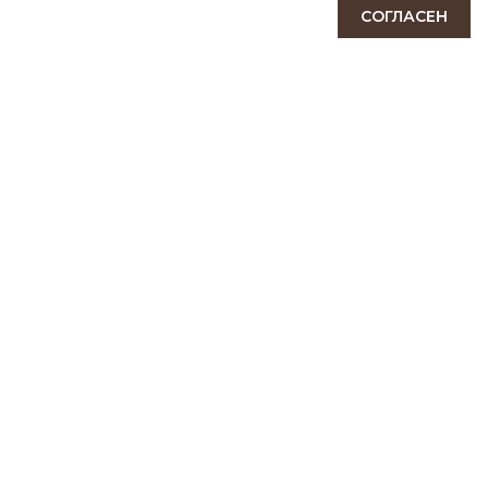
СОГЛАСЕН
ПОДПИСАТЬСЯ
КОНТАКТЫ
111141, Москва, Зеленый проспект, дом 3А
tel:+7 (495) 928-29-91
ranzelbag@yandex.ru