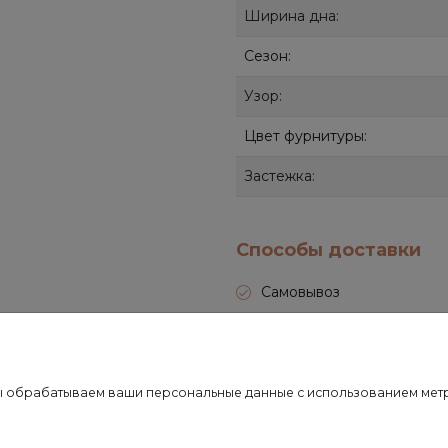
Ширина дна:
Сезон:
Узор:
Цвет фурнитуры:
Застежка:
Способы доставки
Самовывоз
СДЭК
Почта России
о мы обрабатываем ваши персональные данные с использованием ме
Передача товара в службу