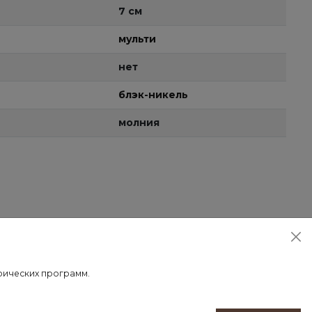
7 см
мульти
нет
блэк-никель
молния
трических программ.
 доставки осуществляется после 100% предоплаты.