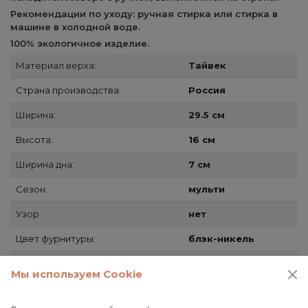
Рекомендации по уходу: ручная стирка или стирка в
машине в холодной воде.
100% экологичное изделие.
Материал верха:
Тайвек
Страна производства:
Россия
Ширина:
29.5 см
Высота:
16 см
Ширина дна:
7 см
Сезон:
мульти
Узор:
нет
Цвет фурнитуры:
блэк-никель
Застежка:
молния
Мы используем Cookie