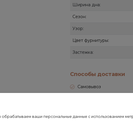
Ширина дна:
Сезон:
Узор:
Цвет фурнитуры:
Застежка:
Способы доставки
Самовывоз
СДЭК
Почта России
о мы обрабатываем ваши персональные данные с использованием ме
Передача товара в службу