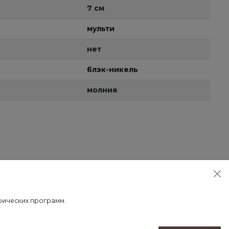
7 см
мульти
нет
блэк-никель
молния
трических программ.
 доставки осуществляется после 100% предоплаты.