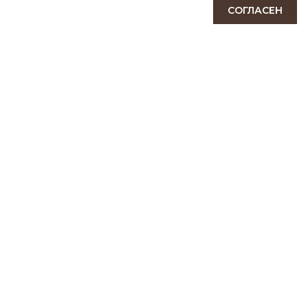
СОГЛАСЕН
ПОДПИСАТЬСЯ
КОНТАКТЫ
111141, Москва, Зеленый проспект, дом 3А
tel:+7 (495) 928-29-91
ranzelbag@yandex.ru