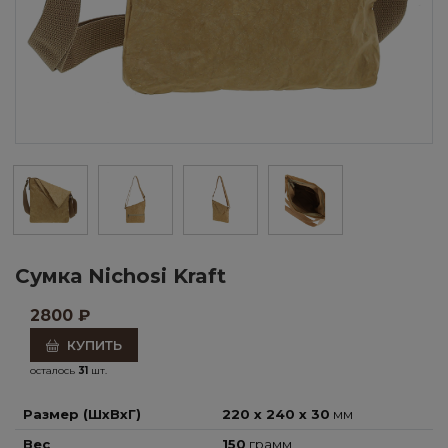
Сумка Nichosi Kraft
2800
₽
КУПИТЬ
осталось
31
шт.
Размер (ШхВхГ)
220 x 240 x 30
мм
Вес
150
грамм