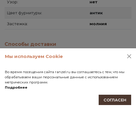
Узор:
нет
Цвет фурнитуры:
антик
Застежка:
молния
Способы доставки
Мы используем Cookie
Самовывоз
СДЭК
Во время посещения сайта ranzel.ru вы соглашаетесь с тем, что мы
Почта России
обрабатываем ваши персональные данные с использованием
метрических программ.
Передача товара в службу доставки осуществляется
Подробнее
после 100% предоплаты.
СОГЛАСЕН