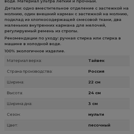
воде. Материал ультра легкий и прочный.
Детали: одно вместительное отделение с застежкой на
молнию, один внешний карман с застежкой на молнию,
подклад из хлопкосодержащей смесовой ткани, два
маленьких внутренних кармана для мелочей,
регулируемый ремень из стропы.
Рекомендации по уходу: ручная стирка или стирка в
машине в холодной воде.
100% экологичное изделие.
Материал верха:
Тайвек
Страна производства:
Россия
Ширина:
22 см
Высота:
24 см
Ширина дна:
3 см
Сезон:
мульти
Цвет:
песочный