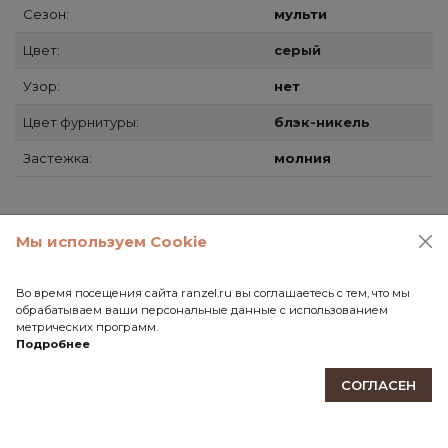
Сезон:
мульти
Цвет:
серый
Узор:
нет
Цвет фурнитуры:
блэк-никель
Застежка:
молния
Способы доставки
Мы используем Cookie
Самовывоз
СДЭК
Во время посещения сайта ranzel.ru вы соглашаетесь с тем, что мы
обрабатываем ваши персональные данные с использованием
Почта России
метрических программ.
Подробнее
Передача товара в службу доставки осуществляется
после 100% предоплаты.
СОГЛАСЕН