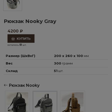
Рюкзак Nooky Gray
4200
₽
КУПИТЬ
осталось
51
шт.
Размер (ШхВхГ)
200 x 260 x 100
мм
Вес
300
грамм
Склад
51
шт.
Рюкзак Nooky