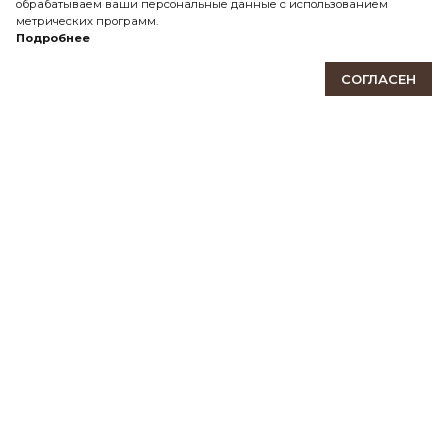
обрабатываем ваши персональные данные с использованием
Самовывоз
метрических программ.
Подробнее
СДЭК
Почта России
СОГЛАСЕН
Передача товара в службу доставки осуществляется
после 100% предоплаты.
ПОДПИШИТЕСЬ НА НАШУ РАССЫЛКУ
Будьте в курсе событий мира Ranzel! Новые модели,
эксклюзивные предложения, акции и скидки.
ПОДПИСАТЬСЯ