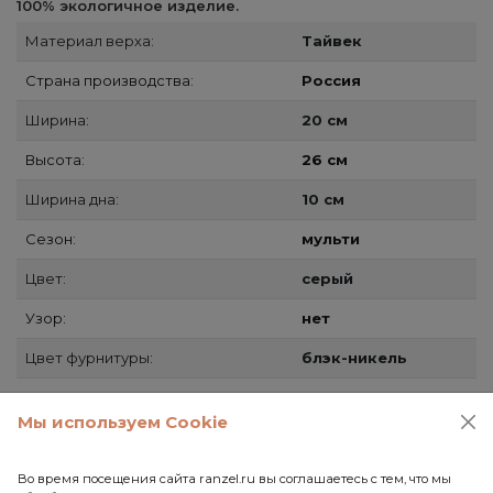
100% экологичное изделие.
Материал верха:
Тайвек
Страна производства:
Россия
Ширина:
20 см
Высота:
26 см
Ширина дна:
10 см
Сезон:
мульти
Цвет:
серый
Узор:
нет
Цвет фурнитуры:
блэк-никель
Застежка:
молния
Мы используем Cookie
Способы доставки
Во время посещения сайта ranzel.ru вы соглашаетесь с тем, что мы