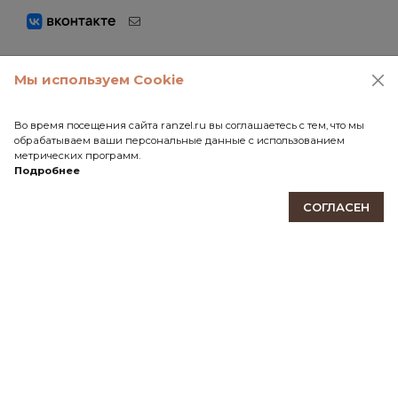
Мы используем Cookie
ПОДПИШИТЕСЬ НА НАШУ РАССЫЛКУ
Во время посещения сайта ranzel.ru вы соглашаетесь с тем, что мы
Будьте в курсе событий мира Ranzel! Новые модели,
обрабатываем ваши персональные данные с использованием
эксклюзивные предложения, акции и скидки.
метрических программ.
Подробнее
ПОДПИСАТЬСЯ
СОГЛАСЕН
КАБИНЕТ
ИНФОРМАЦИЯ
КОНТАКТЫ
111141, Москва, Зеленый проспект, дом 3А