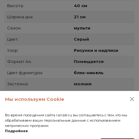
Высота:
40 см
Ширина дна:
21 см
Сезон:
мульти
Цвет:
Серый
Узор:
Рисунки и надписи
Формат А4:
Помещается
Цвет фурнитуры:
блэк-никель
Застежка:
молния
Мы используем Cookie
Способы доставки
Во время посещения сайта ranzel.ru вы соглашаетесь с тем, что мы
Самовывоз
обрабатываем ваши персональные данные с использованием
СДЭК
метрических программ.
Подробнее
Почта России