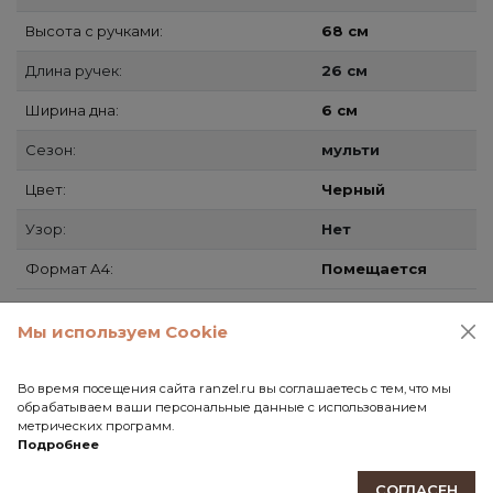
Высота с ручками:
68 см
Длина ручек:
26 см
Ширина дна:
6 см
Сезон:
мульти
Цвет:
Черный
Узор:
Нет
Формат А4:
Помещается
Мы используем Cookie
Способы доставки
Самовывоз
Во время посещения сайта ranzel.ru вы соглашаетесь с тем, что мы
обрабатываем ваши персональные данные с использованием
СДЭК
метрических программ.
Почта России
Подробнее
СОГЛАСЕН