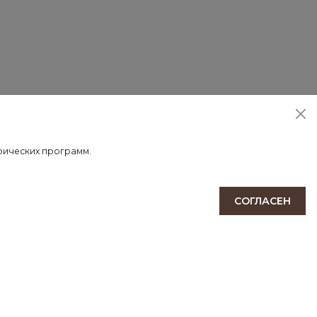
 доставки осуществляется после 100% предоплаты.
трических программ.
СОГЛАСЕН
ПОДПИСАТЬСЯ