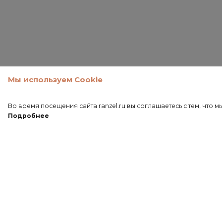
Мы используем Cookie
Во время посещения сайта ranzel.ru вы соглашаетесь с тем, чт
Подробнее
ПОДПИШИТЕСЬ НА НАШУ 
Будьте в курсе событий мира Ranzel! Новые модели, э
акции и скидки.