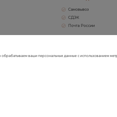
Самовывоз
СДЭК
Почта России
Передача товара в службу
о мы обрабатываем ваши персональные данные с использованием ме
РАССЫЛКУ
ксклюзивные предложения,