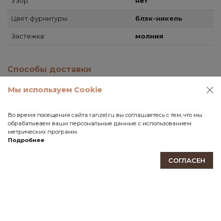
Узор:
нет
Цвет фурнитуры:
блэк-никель
Застежка:
молния
Способы доставки
Самовывоз
Мы используем Cookie
СДЭК
Почта России
Во время посещения сайта ranzel.ru вы соглашаетесь с тем, что мы
обрабатываем ваши персональные данные с использованием
метрических программ.
Передача товара в службу доставки осуществляется
Подробнее
после 100% предоплаты.
СОГЛАСЕН
ПОДПИШИТЕСЬ НА НАШУ РАССЫЛКУ