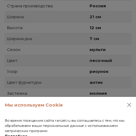
Страна производства:
Россия
Ширина:
21 см
Высота:
12 см
Ширина дна:
7 см
Сезон:
мульти
Цвет:
песочный
Узор:
рисунок
Цвет фурнитуры:
антик
Застежка:
молния
Мы используем Cookie
Способы доставки
Во время посещения сайта ranzel.ru вы соглашаетесь с тем, что мы
Самовывоз
обрабатываем ваши персональные данные с использованием
метрических программ.
СДЭК
Подробнее