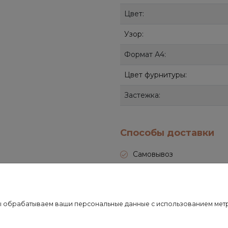
Цвет:
Узор:
Формат А4:
Цвет фурнитуры:
Застежка:
Способы доставки
Самовывоз
СДЭК
Почта России
о мы обрабатываем ваши персональные данные с использованием ме
Передача товара в службу