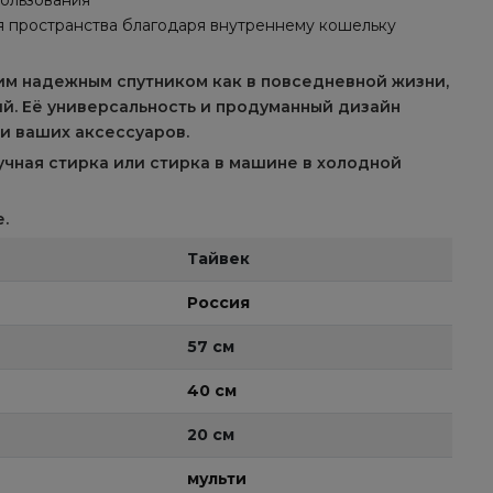
ользования
я пространства благодаря внутреннему кошельку
им надежным спутником как в повседневной жизни,
ий. Её универсальность и продуманный дизайн
и ваших аксессуаров.
учная стирка или стирка в машине в холодной
.
Тайвек
Россия
57 см
40 см
20 см
мульти