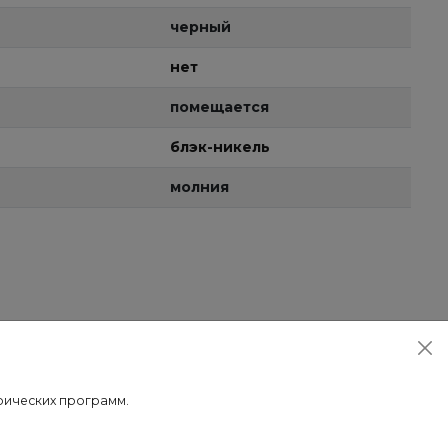
черный
нет
помещается
блэк-никель
молния
трических программ.
 доставки осуществляется после 100% предоплаты.