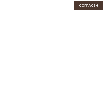
СОГЛАСЕН
ПОДПИСАТЬСЯ
КОНТАКТЫ
111141, Москва, Зеленый проспект, дом 3А
tel:+7 (495) 928-29-91
ranzelbag@yandex.ru