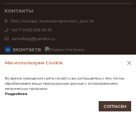
КОНТАКТЫ
111141, Москва, Зеленый проспект, дом 3А
tel:+7 (495) 928-29-91
ranzelbag@yandex.ru
© 2026 Все права защищены. ТМ Ranzel® - официальный
Мы используем Cookie
интернет-магазин. Сумки, рюкзаки, косметички, аксессуары
из тайвека
Во время посещения сайта ranzel.ru вы соглашаетесь с тем, что мы
обрабатываем ваши персональные данные с использованием
метрических программ.
Подробнее
СОГЛАСЕН
Магазин
Мерч
Главная
Кабинет
Корзина