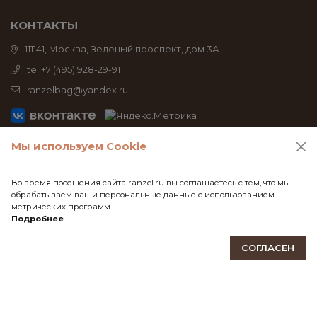
КОНТАКТЫ
111141, Москва, Зеленый проспект, дом 3А
tel:+7 (495) 928-29-91
ranzelbag@yandex.ru
© 2026 Все права защищены. ТМ Ranzel® - официальный
Мы используем Cookie
интернет-магазин. Сумки, рюкзаки, косметички, аксессуары
из тайвека
Во время посещения сайта ranzel.ru вы соглашаетесь с тем, что мы
обрабатываем ваши персональные данные с использованием
метрических программ.
Подробнее
СОГЛАСЕН
Магазин
Мерч
Главная
Кабинет
Корзина