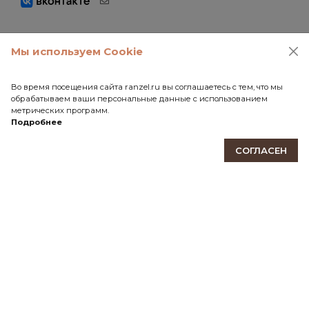
Мы используем Cookie
ПОДПИШИТЕСЬ НА НАШУ РАССЫЛКУ
Будьте в курсе событий мира Ranzel! Новые модели,
Во время посещения сайта ranzel.ru вы соглашаетесь с тем, что мы
эксклюзивные предложения, акции и скидки.
обрабатываем ваши персональные данные с использованием
метрических программ.
Подробнее
ПОДПИСАТЬСЯ
СОГЛАСЕН
КАБИНЕТ
ИНФОРМАЦИЯ
КОНТАКТЫ
111141, Москва, Зеленый проспект, дом 3А
tel:+7 (495) 928-29-91