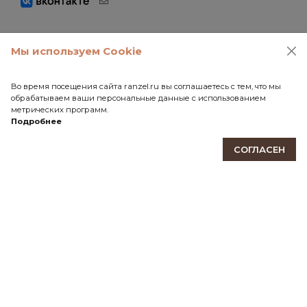
Мы используем Cookie
ПОДПИШИТЕСЬ НА НАШУ РАССЫЛКУ
Будьте в курсе событий мира Ranzel! Новые модели,
Во время посещения сайта ranzel.ru вы соглашаетесь с тем, что мы
эксклюзивные предложения, акции и скидки.
обрабатываем ваши персональные данные с использованием
метрических программ.
Подробнее
ПОДПИСАТЬСЯ
СОГЛАСЕН
КАБИНЕТ
ИНФОРМАЦИЯ
КОНТАКТЫ
111141, Москва, Зеленый проспект, дом 3А
tel:+7 (495) 928-29-91