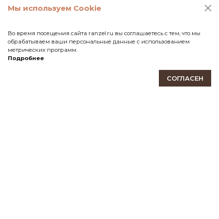
ПОДПИШИТЕСЬ НА НАШУ РАССЫЛКУ
Мы используем Cookie
Будьте в курсе событий мира Ranzel! Новые модели,
эксклюзивные предложения, акции и скидки.
Во время посещения сайта ranzel.ru вы соглашаетесь с тем, что мы
обрабатываем ваши персональные данные с использованием
метрических программ.
ПОДПИСАТЬСЯ
Подробнее
СОГЛАСЕН
КАБИНЕТ
ИНФОРМАЦИЯ
КОНТАКТЫ
111141, Москва, Зеленый проспект, дом 3А
tel:+7 (495) 928-29-91
ranzelbag@yandex.ru